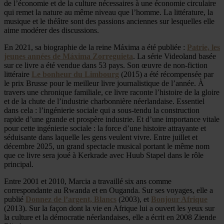
de l’économie et de la culture nécessaires à une économie circulaire
qui remet la nature au même niveau que l’homme. La littérature, la
musique et le théâtre sont des passions anciennes sur lesquelles elle
aime modérer des discussions.
En 2021, sa biographie de la reine Máxima a été publiée :
Patrie, les
jeunes années de Máxima Zorreguieta
. La série Videoland basée
sur ce livre a été vendue dans 53 pays. Son œuvre de non-fiction
littéraire
Le bonheur du Limbourg
(2015) a été récompensée par
le prix Brusse pour le meilleur livre journalistique de l’année. À
travers une chronique familiale, ce livre raconte l’histoire de la gloire
et de la chute de l’industrie charbonnière néerlandaise. Essentiel
dans cela : l’ingénierie sociale qui a sous-tendu la construction
rapide d’une grande et prospère industrie. Et d’une importance vitale
pour cette ingénierie sociale : la force d’une histoire attrayante et
séduisante dans laquelle les gens veulent vivre. Entre juillet et
décembre 2025, un grand spectacle musical portant le même nom
que ce livre sera joué à Kerkrade avec Huub Stapel dans le rôle
principal.
Entre 2001 et 2010, Marcia a travaillé six ans comme
correspondante au Rwanda et en Ouganda. Sur ses voyages, elle a
publié
Donnez de l’argent, Blancs
(2003), et
Bonjour Afrique
(2013). Sur la façon dont la vie en Afrique lui a ouvert les yeux sur
la culture et la démocratie néerlandaises, elle a écrit en 2008 Ziende