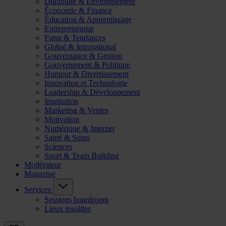
Durabilité & Environnement
Économie & Finance
Éducation & Apprentissage
Entrepreneuriat
Futur & Tendances
Global & International
Gouvernance & Gestion
Gouvernement & Politique
Humour & Divertissement
Innovation et Technologie
Leadership & Développement
Inspiration
Marketing & Ventes
Motivation
Numérique & Internet
Santé & Soins
Sciences
Sport & Team Building
Modérateur
Magazine
Services
Sessions boardroom
Lieux insolites