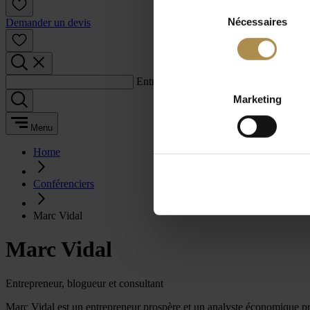
Sélection
Nécessaires
du
Demander un devis
consentement
Entrez un terme de recherche :
Marketing
Menu
Home
Conférenciers
Marc Vidal
Marc Vidal
Entrepreneur, blogueur et consultant
Marc Vidal est un entrepreneur prospère et un analyste économique prest