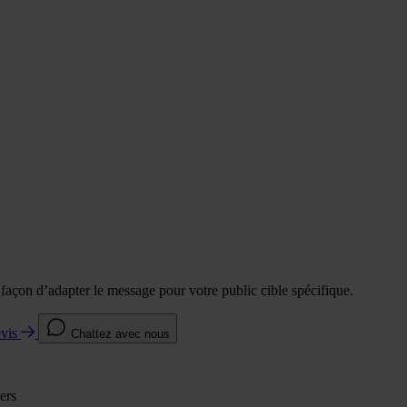
e façon d’adapter le message pour votre public cible spécifique.
evis
Chattez avec nous
ers