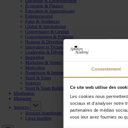
Durabilité & Environnement
Économie & Finance
Éducation & Apprentissage
Entrepreneuriat
Futur & Tendances
Global & International
Gouvernance & Gestion
Gouvernement & Politique
Humour & Divertissement
Innovation et Technologie
Leadership & Développement
Inspiration
Marketing & Ventes
Motivation
Consentement
Numérique & Internet
Santé & Soins
Sciences
Ce site web utilise des cook
Sport & Team Building
Modérateur
Les cookies nous permettent d
Magazine
sociaux et d'analyser notre t
Services
partenaires de médias sociaux
Sessions boardroom
vous leur avez fournies ou qu'
Lieux insolites