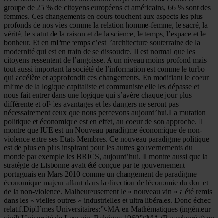
groupe de 25 % de citoyens européens et américains, 66 % sont des
femmes. Ces changements en cours touchent aux aspects les plus
profonds de nos vies comme la relation homme-femme, le sacré, la
vérité, le statut de la raison et de la science, le temps, l’espace et le
bonheur. Et en mIªme temps c’est l’architecture souterraine de la
modernité qui est en train de se dissoudre. Il est normal que les
citoyens ressentent de l’angoisse. A un niveau moins profond mais
tout aussi important la société de l’information est comme le turbo
qui accélère et approfondit ces changements. En modifiant le coeur
mIªme de la logique capitaliste et communiste elle les dépasse et
nous fait entrer dans une logique qui s’avère chaque jour plus
différente et oI¹ les avantages et les dangers ne seront pas
nécessairement ceux que nous percevons aujourd’hui.La mutation
politique et économique est en effet, au coeur de son approche. Il
montre que lUE est un Nouveau paradigme économique de non-
violence entre ses Etats Membres. Ce nouveau paradigme politique
est de plus en plus inspirant pour les autres gouvernements du
monde par exemple les BRICS, aujourd’hui. Il montre aussi que la
stratégie de Lisbonne avait été conçue par le gouvernement
portuguais en Mars 2010 comme un changement de paradigme
économique majeur allant dans la direction de léconomie du don et
de la non-violence. Malheureusement le « nouveau vin » a été remis
dans les « vielles outres » industrielles et ultra libérales. Donc échec
relatif.DiplI´mes Universitaires:”¢MA en Mathématiques (ingénieur
civil) Université de Louvain, Belgique 1960”¢MA (Baccalauréat) en