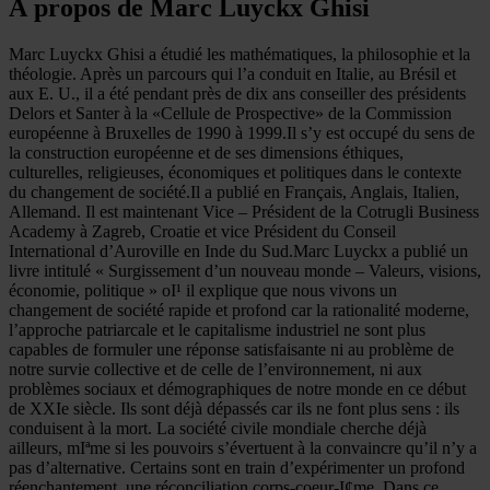
À propos de Marc Luyckx Ghisi
Marc Luyckx Ghisi a étudié les mathématiques, la philosophie et la
théologie. Après un parcours qui l’a conduit en Italie, au Brésil et
aux E. U., il a été pendant près de dix ans conseiller des présidents
Delors et Santer à la «Cellule de Prospective» de la Commission
européenne à Bruxelles de 1990 à 1999.Il s’y est occupé du sens de
la construction européenne et de ses dimensions éthiques,
culturelles, religieuses, économiques et politiques dans le contexte
du changement de société.Il a publié en Français, Anglais, Italien,
Allemand. Il est maintenant Vice – Président de la Cotrugli Business
Academy à Zagreb, Croatie et vice Président du Conseil
International d’Auroville en Inde du Sud.Marc Luyckx a publié un
livre intitulé « Surgissement d’un nouveau monde – Valeurs, visions,
économie, politique » oI¹ il explique que nous vivons un
changement de société rapide et profond car la rationalité moderne,
l’approche patriarcale et le capitalisme industriel ne sont plus
capables de formuler une réponse satisfaisante ni au problème de
notre survie collective et de celle de l’environnement, ni aux
problèmes sociaux et démographiques de notre monde en ce début
de XXIe siècle. Ils sont déjà dépassés car ils ne font plus sens : ils
conduisent à la mort. La société civile mondiale cherche déjà
ailleurs, mIªme si les pouvoirs s’évertuent à la convaincre qu’il n’y a
pas d’alternative. Certains sont en train d’expérimenter un profond
réenchantement, une réconciliation corps-coeur-I¢me. Dans ce