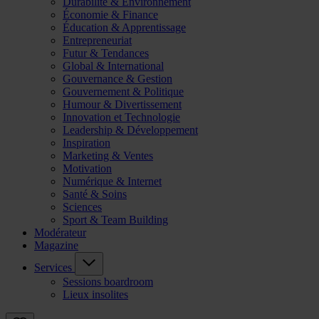
Durabilité & Environnement
Économie & Finance
Éducation & Apprentissage
Entrepreneuriat
Futur & Tendances
Global & International
Gouvernance & Gestion
Gouvernement & Politique
Humour & Divertissement
Innovation et Technologie
Leadership & Développement
Inspiration
Marketing & Ventes
Motivation
Numérique & Internet
Santé & Soins
Sciences
Sport & Team Building
Modérateur
Magazine
Services
Sessions boardroom
Lieux insolites