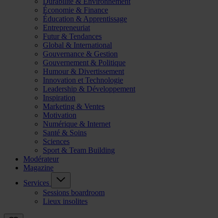
Durabilité & Environnement
Économie & Finance
Éducation & Apprentissage
Entrepreneuriat
Futur & Tendances
Global & International
Gouvernance & Gestion
Gouvernement & Politique
Humour & Divertissement
Innovation et Technologie
Leadership & Développement
Inspiration
Marketing & Ventes
Motivation
Numérique & Internet
Santé & Soins
Sciences
Sport & Team Building
Modérateur
Magazine
Services
Sessions boardroom
Lieux insolites