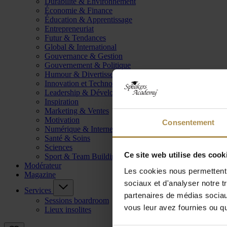
Durabilité & Environnement
Économie & Finance
Éducation & Apprentissage
Entrepreneuriat
Futur & Tendances
Global & International
Gouvernance & Gestion
Gouvernement & Politique
Humour & Divertissement
Innovation et Technologie
Leadership & Développement
Inspiration
Marketing & Ventes
Motivation
Consentement
Numérique & Internet
Santé & Soins
Sciences
Ce site web utilise des cook
Sport & Team Building
Modérateur
Les cookies nous permettent d
Magazine
sociaux et d'analyser notre t
Services
partenaires de médias sociaux
Sessions boardroom
vous leur avez fournies ou qu'
Lieux insolites