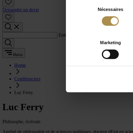
Sélection
Nécessaires
du
Demander un devis
consentement
Entrez un terme de recherche :
Marketing
Menu
Home
Conférenciers
Luc Ferry
Luc Ferry
Philosophe, écrivain
Agrégé de philosophie et de sciences politiques, docteur dEtat en scie