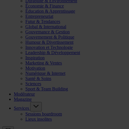
Durabilité & Environnement
Économie & Finance
Éducation & Apprentissage
Entrepreneuriat
Futur & Tendances
Global & International
Gouvernance & Gestion
Gouvernement & Politique
Humour & Divertissement
Innovation et Technologie
Leadership & Développement
Inspiration
Marketing & Ventes
Motivation
Numérique & Internet
Santé & Soins
Sciences
Sport & Team Building
Modérateur
Magazine
Services
Sessions boardroom
Lieux insolites