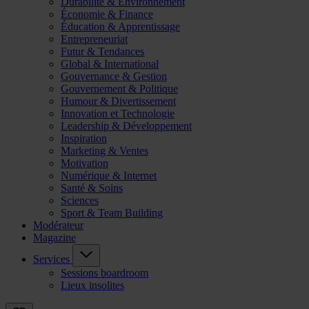
Durabilité & Environnement
Économie & Finance
Éducation & Apprentissage
Entrepreneuriat
Futur & Tendances
Global & International
Gouvernance & Gestion
Gouvernement & Politique
Humour & Divertissement
Innovation et Technologie
Leadership & Développement
Inspiration
Marketing & Ventes
Motivation
Numérique & Internet
Santé & Soins
Sciences
Sport & Team Building
Modérateur
Magazine
Services
Sessions boardroom
Lieux insolites