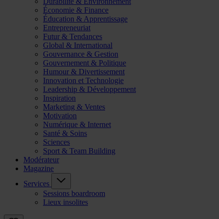
Durabilité & Environnement
Économie & Finance
Éducation & Apprentissage
Entrepreneuriat
Futur & Tendances
Global & International
Gouvernance & Gestion
Gouvernement & Politique
Humour & Divertissement
Innovation et Technologie
Leadership & Développement
Inspiration
Marketing & Ventes
Motivation
Numérique & Internet
Santé & Soins
Sciences
Sport & Team Building
Modérateur
Magazine
Services
Sessions boardroom
Lieux insolites