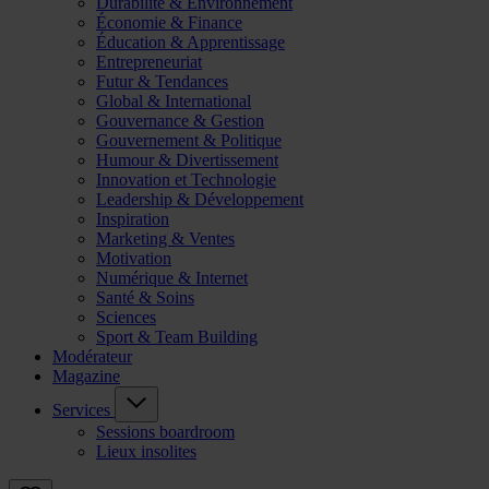
Durabilité & Environnement
Économie & Finance
Éducation & Apprentissage
Entrepreneuriat
Futur & Tendances
Global & International
Gouvernance & Gestion
Gouvernement & Politique
Humour & Divertissement
Innovation et Technologie
Leadership & Développement
Inspiration
Marketing & Ventes
Motivation
Numérique & Internet
Santé & Soins
Sciences
Sport & Team Building
Modérateur
Magazine
Services
Sessions boardroom
Lieux insolites