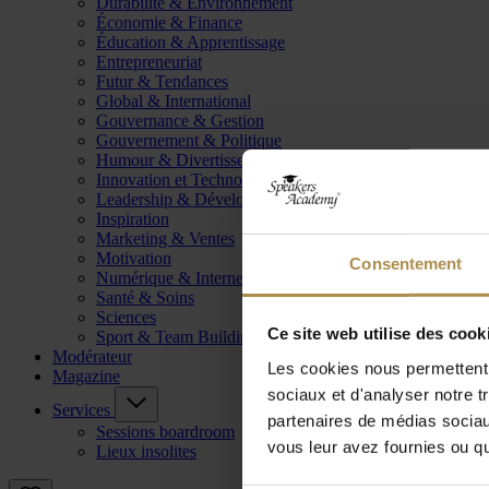
Durabilité & Environnement
Économie & Finance
Éducation & Apprentissage
Entrepreneuriat
Futur & Tendances
Global & International
Gouvernance & Gestion
Gouvernement & Politique
Humour & Divertissement
Innovation et Technologie
Leadership & Développement
Inspiration
Marketing & Ventes
Motivation
Consentement
Numérique & Internet
Santé & Soins
Sciences
Ce site web utilise des cook
Sport & Team Building
Modérateur
Les cookies nous permettent d
Magazine
sociaux et d'analyser notre t
Services
partenaires de médias sociaux
Sessions boardroom
vous leur avez fournies ou qu'
Lieux insolites