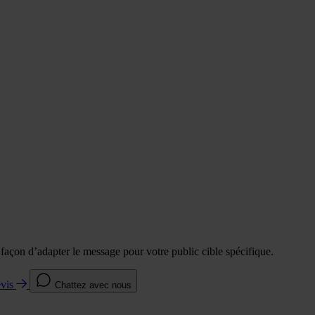
e façon d’adapter le message pour votre public cible spécifique.
evis
Chattez avec nous