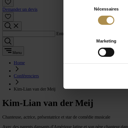
Sélection
Nécessaires
du
Demander un devis
consentement
Entrez un terme de recherche :
Marketing
Menu
Home
Conférenciers
Kim-Lian van der Meij
Kim-Lian van der Meij
Chanteuse, actrice, présentatrice et star de comédie musicale
Avec des parents dansants d'Amérique latine et son père chanteur dans 