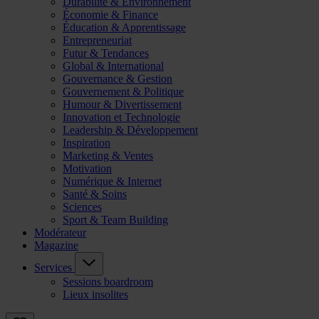
Durabilité & Environnement
Économie & Finance
Éducation & Apprentissage
Entrepreneuriat
Futur & Tendances
Global & International
Gouvernance & Gestion
Gouvernement & Politique
Humour & Divertissement
Innovation et Technologie
Leadership & Développement
Inspiration
Marketing & Ventes
Motivation
Numérique & Internet
Santé & Soins
Sciences
Sport & Team Building
Modérateur
Magazine
Services
Sessions boardroom
Lieux insolites