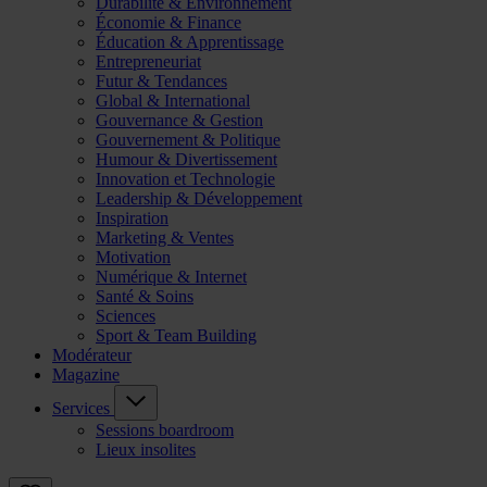
Durabilité & Environnement
Économie & Finance
Éducation & Apprentissage
Entrepreneuriat
Futur & Tendances
Global & International
Gouvernance & Gestion
Gouvernement & Politique
Humour & Divertissement
Innovation et Technologie
Leadership & Développement
Inspiration
Marketing & Ventes
Motivation
Numérique & Internet
Santé & Soins
Sciences
Sport & Team Building
Modérateur
Magazine
Services
Sessions boardroom
Lieux insolites