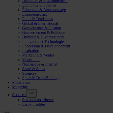
Durabilité & Environnement
Économie & Finance
Éducation & Apprentissage
Entrepreneuriat
Futur & Tendances
Global & International
Gouvernance & Gestion
Gouvernement & Politique
Humour & Divertissement
Innovation et Technologie
Leadership & Développement
Inspiration
Marketing & Ventes
Motivation
Numérique & Internet
Santé & Soins
Sciences
Sport & Team Building
Modérateur
Magazine
Services
Sessions boardroom
Lieux insolites