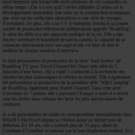
aussi heureuse que lorsqu’elle porte plusieurs de ces casquettes en
même temps ! Elle a à son actif 5 séries diffusées (2 séries sur le
développement immobilier, une série sur la construction écologique,
une série sur les médecines alternatives et une série de voyages
d’aventure). De plus, elle a un CV d’entreprise étendu et sa propre
société de production télévisuelle indépendante appelée ‘RoadDog’.
Jo aime les défis et a une approche pratique de la vie. Elle a une
sincère ouverture et honnêteté devant la caméra, la capacité de se
connecter directement avec son sujet et elle est fière de tirer le
meilleur de chaque situation d’interview.
Jo était présentatrice et productrice de la série ‘Soul Seeker’ de
RoadDog TV pour Travel Channel Int. Dans cette série de 5
épisodes d’une heure, elle a visité 3 continents à la recherche des
retraites les plus authentiques et ultimes au monde. Elle a également
été présentatrice et productrice de la première série ‘Wild Camping’
de RoadDog, également pour Travel Channel. Dans cette série
d’aventure en 7 parties, elle a parcouru l’Europe à moto et a dormi
sous les étoiles dans certains des lieux les plus spectaculaires du
continent.
Jo a été présentatrice de studio et correspondante internationale chez
BSkyB’s SkyTravel depuis sa création jusqu’au dernier jour de
diffusion. En 10 ans, elle a couvert plus de 35 pays, allant de
l’exotique à l’extrême en passant par le tout simplement évident. Jo a