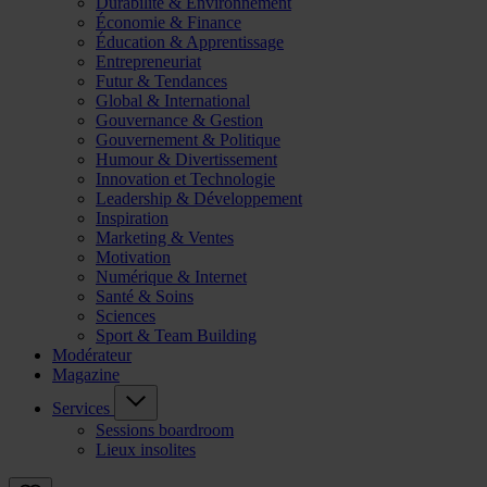
Durabilité & Environnement
Économie & Finance
Éducation & Apprentissage
Entrepreneuriat
Futur & Tendances
Global & International
Gouvernance & Gestion
Gouvernement & Politique
Humour & Divertissement
Innovation et Technologie
Leadership & Développement
Inspiration
Marketing & Ventes
Motivation
Numérique & Internet
Santé & Soins
Sciences
Sport & Team Building
Modérateur
Magazine
Services
Sessions boardroom
Lieux insolites