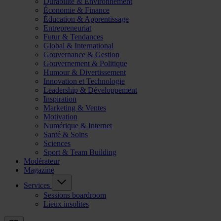
Durabilité & Environnement
Économie & Finance
Éducation & Apprentissage
Entrepreneuriat
Futur & Tendances
Global & International
Gouvernance & Gestion
Gouvernement & Politique
Humour & Divertissement
Innovation et Technologie
Leadership & Développement
Inspiration
Marketing & Ventes
Motivation
Numérique & Internet
Santé & Soins
Sciences
Sport & Team Building
Modérateur
Magazine
Services
Sessions boardroom
Lieux insolites