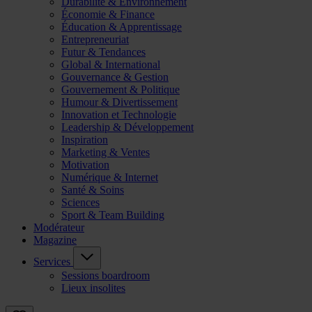
Durabilité & Environnement
Économie & Finance
Éducation & Apprentissage
Entrepreneuriat
Futur & Tendances
Global & International
Gouvernance & Gestion
Gouvernement & Politique
Humour & Divertissement
Innovation et Technologie
Leadership & Développement
Inspiration
Marketing & Ventes
Motivation
Numérique & Internet
Santé & Soins
Sciences
Sport & Team Building
Modérateur
Magazine
Services
Sessions boardroom
Lieux insolites