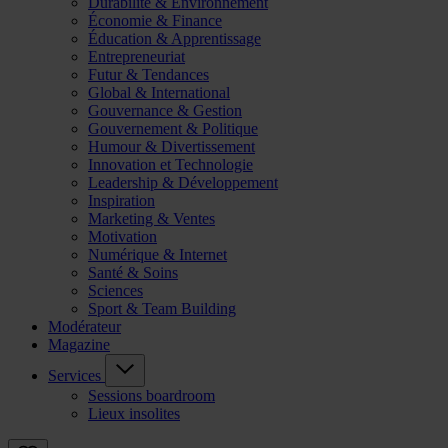
Durabilité & Environnement
Économie & Finance
Éducation & Apprentissage
Entrepreneuriat
Futur & Tendances
Global & International
Gouvernance & Gestion
Gouvernement & Politique
Humour & Divertissement
Innovation et Technologie
Leadership & Développement
Inspiration
Marketing & Ventes
Motivation
Numérique & Internet
Santé & Soins
Sciences
Sport & Team Building
Modérateur
Magazine
Services
Sessions boardroom
Lieux insolites