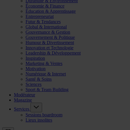
Durabilité & Environnement
Économie & Finance
Éducation & Apprentissage
Entrepreneuriat
Futur & Tendances
Global & International
Gouvernance & Gestion
Gouvernement & Politique
Humour & Divertissement
Innovation et Technologie
Leadership & Développement
Inspiration
Marketing & Ventes
Motivation
Numérique & Internet
Santé & Soins
Sciences
Sport & Team Building
Modérateur
Magazine
Services
Sessions boardroom
Lieux insolites