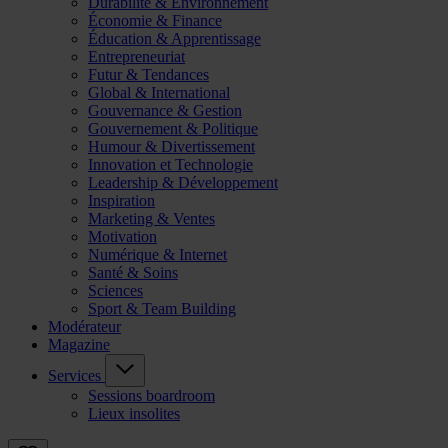
Durabilité & Environnement
Économie & Finance
Éducation & Apprentissage
Entrepreneuriat
Futur & Tendances
Global & International
Gouvernance & Gestion
Gouvernement & Politique
Humour & Divertissement
Innovation et Technologie
Leadership & Développement
Inspiration
Marketing & Ventes
Motivation
Numérique & Internet
Santé & Soins
Sciences
Sport & Team Building
Modérateur
Magazine
Services
Sessions boardroom
Lieux insolites