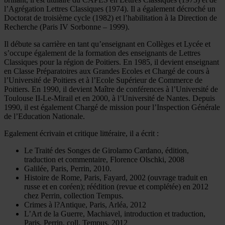
l’Agrégation Lettres Classiques (1974). Il a également décroché un
Doctorat de troisième cycle (1982) et l’habilitation à la Direction de
Recherche (Paris IV Sorbonne – 1999).
Il débute sa carrière en tant qu’enseignant en Collèges et Lycée et
s’occupe également de la formation des enseignants de Lettres
Classiques pour la région de Poitiers. En 1985, il devient enseignant
en Classe Préparatoires aux Grandes Ecoles et Chargé de cours à
l’Université de Poitiers et à l’Ecole Supérieur de Commerce de
Poitiers. En 1990, il devient Maître de conférences à l’Université de
Toulouse II-Le-Mirail et en 2000, à l’Université de Nantes. Depuis
1990, il est également Chargé de mission pour l’Inspection Générale
de l’Education Nationale.
Egalement écrivain et critique littéraire, il a écrit :
Le Traité des Songes de Girolamo Cardano, édition,
traduction et commentaire, Florence Olschki, 2008
Galilée, Paris, Perrin, 2010.
Histoire de Rome, Paris, Fayard, 2002 (ouvrage traduit en
russe et en coréen); réédition (revue et complétée) en 2012
chez Perrin, collection Tempus.
Crimes à l?Antique, Paris, Arléa, 2012
L’Art de la Guerre, Machiavel, introduction et traduction,
Paris, Perrin, coll. Tempus, 2012