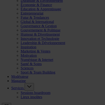
Durabilité & Environnement
Économie & Finance
Éducation & Apprentissage
Entrepreneuriat
Futur & Tendances
Global & International
Gouvernance & Gestion
Gouvernement & Politique
Humour & Divertissement
Innovation et Technologie
Leadership & Développement
Inspiration
Marketing & Ventes
Motivation
Numérique & Internet
Santé & Soins
Sciences
Sport & Team Building
Modérateur
Magazine
Services
Sessions boardroom
Lieux insolites