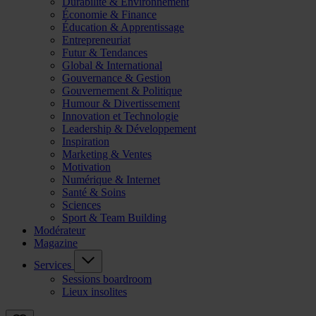
Durabilité & Environnement
Économie & Finance
Éducation & Apprentissage
Entrepreneuriat
Futur & Tendances
Global & International
Gouvernance & Gestion
Gouvernement & Politique
Humour & Divertissement
Innovation et Technologie
Leadership & Développement
Inspiration
Marketing & Ventes
Motivation
Numérique & Internet
Santé & Soins
Sciences
Sport & Team Building
Modérateur
Magazine
Services
Sessions boardroom
Lieux insolites