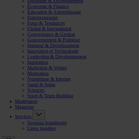
Durabilité & Environnement
Économie & Finance
Éducation & Apprentissage
Entrepreneuriat
Futur & Tendances
Global & International
Gouvernance & Gestion
Gouvernement & Politique
Humour & Divertissement
Innovation et Technologie
Leadership & Développement
Inspiration
Marketing & Ventes
Motivation
Numérique & Internet
Santé & Soins
Sciences
Sport & Team Building
Modérateur
Magazine
Services
Sessions boardroom
Lieux insolites