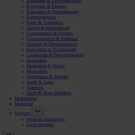
Durabilité & Environnement
Économie & Finance
Éducation & Apprentissage
Entrepreneuriat
Futur & Tendances
Global & International
Gouvernance & Gestion
Gouvernement & Politique
Humour & Divertissement
Innovation et Technologie
Leadership & Développement
Inspiration
Marketing & Ventes
Motivation
Numérique & Internet
Santé & Soins
Sciences
Sport & Team Building
Modérateur
Magazine
Services
Sessions boardroom
Lieux insolites