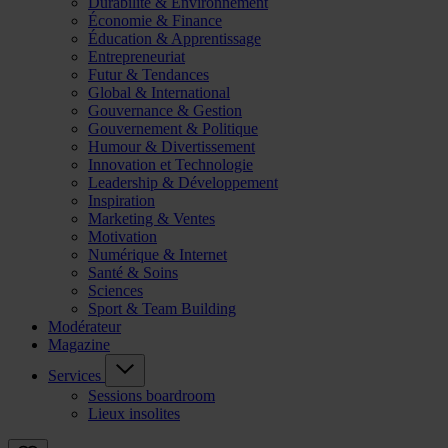
Durabilité & Environnement
Économie & Finance
Éducation & Apprentissage
Entrepreneuriat
Futur & Tendances
Global & International
Gouvernance & Gestion
Gouvernement & Politique
Humour & Divertissement
Innovation et Technologie
Leadership & Développement
Inspiration
Marketing & Ventes
Motivation
Numérique & Internet
Santé & Soins
Sciences
Sport & Team Building
Modérateur
Magazine
Services
Sessions boardroom
Lieux insolites