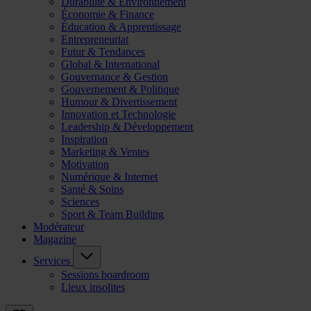
Durabilité & Environnement
Économie & Finance
Éducation & Apprentissage
Entrepreneuriat
Futur & Tendances
Global & International
Gouvernance & Gestion
Gouvernement & Politique
Humour & Divertissement
Innovation et Technologie
Leadership & Développement
Inspiration
Marketing & Ventes
Motivation
Numérique & Internet
Santé & Soins
Sciences
Sport & Team Building
Modérateur
Magazine
Services
Sessions boardroom
Lieux insolites