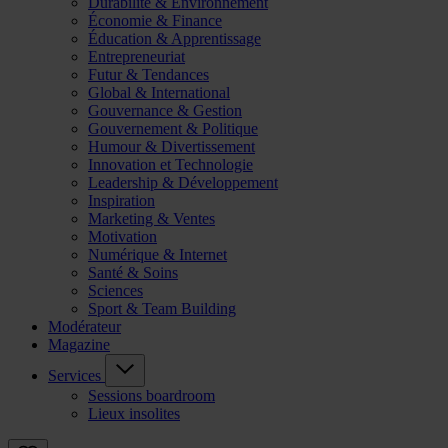
Durabilité & Environnement
Économie & Finance
Éducation & Apprentissage
Entrepreneuriat
Futur & Tendances
Global & International
Gouvernance & Gestion
Gouvernement & Politique
Humour & Divertissement
Innovation et Technologie
Leadership & Développement
Inspiration
Marketing & Ventes
Motivation
Numérique & Internet
Santé & Soins
Sciences
Sport & Team Building
Modérateur
Magazine
Services
Sessions boardroom
Lieux insolites