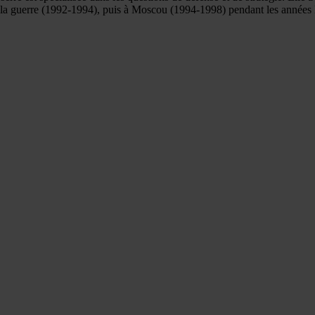
a guerre (1992-1994), puis à Moscou (1994-1998) pendant les années Elts