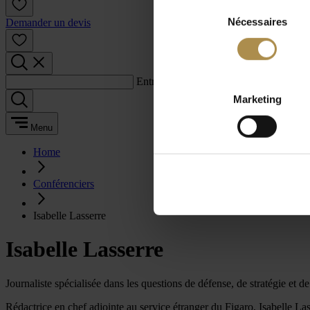
Sélection
Nécessaires
du
Demander un devis
consentement
Entrez un terme de recherche :
Marketing
Menu
Home
Conférenciers
Isabelle Lasserre
Isabelle Lasserre
Journaliste spécialisée dans les questions de défense, de stratégie et de
Rédactrice en chef adjointe au service étranger du Figaro, Isabelle Lasse