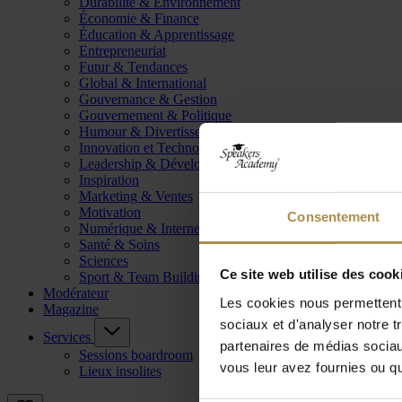
Durabilité & Environnement
Économie & Finance
Éducation & Apprentissage
Entrepreneuriat
Futur & Tendances
Global & International
Gouvernance & Gestion
Gouvernement & Politique
Humour & Divertissement
Innovation et Technologie
Leadership & Développement
Inspiration
Marketing & Ventes
Motivation
Consentement
Numérique & Internet
Santé & Soins
Sciences
Ce site web utilise des cook
Sport & Team Building
Modérateur
Les cookies nous permettent d
Magazine
sociaux et d'analyser notre t
Services
partenaires de médias sociaux
Sessions boardroom
vous leur avez fournies ou qu'
Lieux insolites