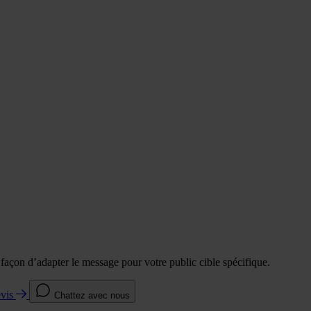
e façon d’adapter le message pour votre public cible spécifique.
evis
Chattez avec nous