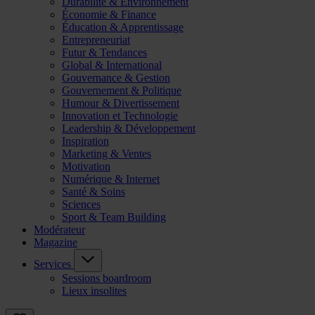
Durabilité & Environnement
Économie & Finance
Éducation & Apprentissage
Entrepreneuriat
Futur & Tendances
Global & International
Gouvernance & Gestion
Gouvernement & Politique
Humour & Divertissement
Innovation et Technologie
Leadership & Développement
Inspiration
Marketing & Ventes
Motivation
Numérique & Internet
Santé & Soins
Sciences
Sport & Team Building
Modérateur
Magazine
Services
Sessions boardroom
Lieux insolites