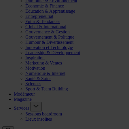
Durabilité & Environnement
Économie & Finance
Éducation & Apprentissage
Entrepreneuriat
Futur & Tendances
Global & International
Gouvernance & Gestion
Gouvernement & Politique
Humour & Divertissement
Innovation et Technologie
Leadership & Développement
Inspiration
Marketing & Ventes
Motivation
Numérique & Internet
Santé & Soins
Sciences
Sport & Team Building
Modérateur
Magazine
Services
Sessions boardroom
Lieux insolites