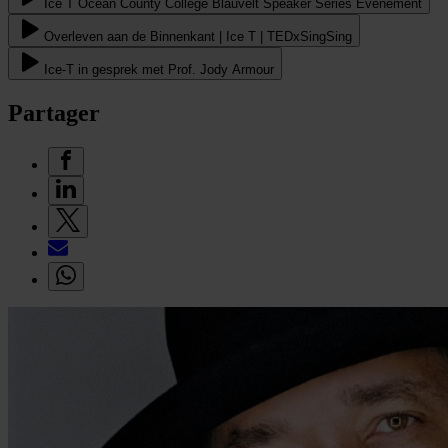
Ice T Ocean County College Blauvelt Speaker Series Evenement
Overleven aan de Binnenkant | Ice T | TEDxSingSing
Ice-T in gesprek met Prof. Jody Armour
Partager