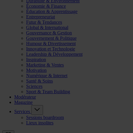
Durabilité & Environnement
Économie & Finance
Éducation & Apprentissage
Entrepreneuriat
Futur & Tendances
Global & International
Gouvernance & Gestion
Gouvernement & Politique
Humour & Divertissement
Innovation et Technologie
Leadership & Développement
Inspiration
Marketing & Ventes
Motivation
Numérique & Internet
Santé & Soins
Sciences
Sport & Team Building
Modérateur
Magazine
Services
Sessions boardroom
Lieux insolites