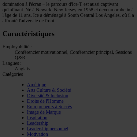
domination à l'écran – le parcours d'Ice-T est aussi captivant
qu'influant. Né à Newark, New Jersey en 1958 et devenu orphelin à
l'âge de 11 ans, Ice a déménagé à South Central Los Angeles, où il a
affronté l'adversité de front.
Caractéristiques
Employabilité :
Conférencier motivationnel, Conférencier principal, Sessions
Q&R
Langues :
Anglais
Catégories
Amérique
Arts Culture & Société
Diversité & Inclusion
Droits de l'Homme
Entrepreneurs à Succès
Image de Marque
Inspiration
Leadership
Leadership personnel
Motivation