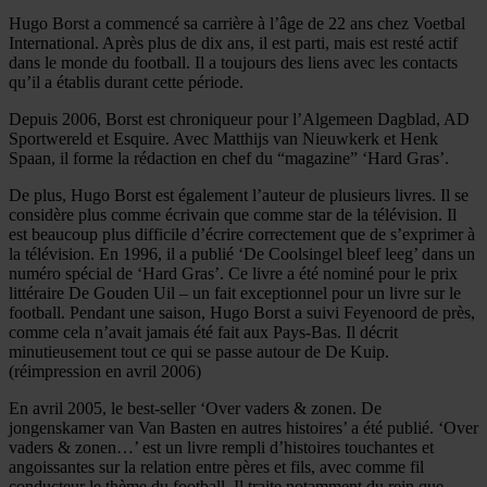
Hugo Borst a commencé sa carrière à l’âge de 22 ans chez Voetbal
International. Après plus de dix ans, il est parti, mais est resté actif
dans le monde du football. Il a toujours des liens avec les contacts
qu’il a établis durant cette période.
Depuis 2006, Borst est chroniqueur pour l’Algemeen Dagblad, AD
Sportwereld et Esquire. Avec Matthijs van Nieuwkerk et Henk
Spaan, il forme la rédaction en chef du “magazine” ‘Hard Gras’.
De plus, Hugo Borst est également l’auteur de plusieurs livres. Il se
considère plus comme écrivain que comme star de la télévision. Il
est beaucoup plus difficile d’écrire correctement que de s’exprimer à
la télévision. En 1996, il a publié ‘De Coolsingel bleef leeg’ dans un
numéro spécial de ‘Hard Gras’. Ce livre a été nominé pour le prix
littéraire De Gouden Uil – un fait exceptionnel pour un livre sur le
football. Pendant une saison, Hugo Borst a suivi Feyenoord de près,
comme cela n’avait jamais été fait aux Pays-Bas. Il décrit
minutieusement tout ce qui se passe autour de De Kuip.
(réimpression en avril 2006)
En avril 2005, le best-seller ‘Over vaders & zonen. De
jongenskamer van Van Basten en autres histoires’ a été publié. ‘Over
vaders & zonen…’ est un livre rempli d’histoires touchantes et
angoissantes sur la relation entre pères et fils, avec comme fil
conducteur le thème du football. Il traite notamment du rein que