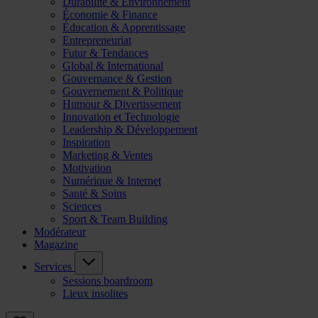
Durabilité & Environnement
Économie & Finance
Éducation & Apprentissage
Entrepreneuriat
Futur & Tendances
Global & International
Gouvernance & Gestion
Gouvernement & Politique
Humour & Divertissement
Innovation et Technologie
Leadership & Développement
Inspiration
Marketing & Ventes
Motivation
Numérique & Internet
Santé & Soins
Sciences
Sport & Team Building
Modérateur
Magazine
Services
Sessions boardroom
Lieux insolites