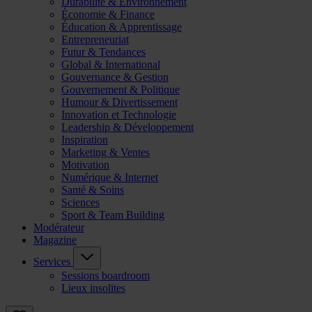
Durabilité & Environnement
Économie & Finance
Éducation & Apprentissage
Entrepreneuriat
Futur & Tendances
Global & International
Gouvernance & Gestion
Gouvernement & Politique
Humour & Divertissement
Innovation et Technologie
Leadership & Développement
Inspiration
Marketing & Ventes
Motivation
Numérique & Internet
Santé & Soins
Sciences
Sport & Team Building
Modérateur
Magazine
Services
Sessions boardroom
Lieux insolites