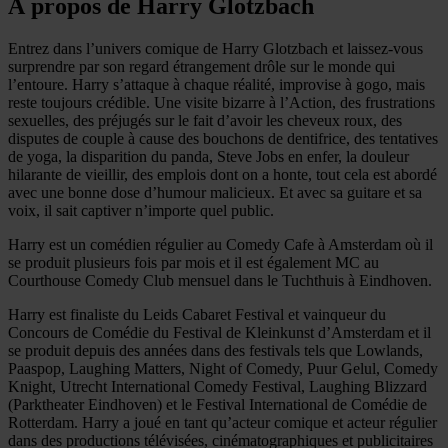
À propos de Harry Glotzbach
Entrez dans l’univers comique de Harry Glotzbach et laissez-vous
surprendre par son regard étrangement drôle sur le monde qui
l’entoure. Harry s’attaque à chaque réalité, improvise à gogo, mais
reste toujours crédible. Une visite bizarre à l’Action, des frustrations
sexuelles, des préjugés sur le fait d’avoir les cheveux roux, des
disputes de couple à cause des bouchons de dentifrice, des tentatives
de yoga, la disparition du panda, Steve Jobs en enfer, la douleur
hilarante de vieillir, des emplois dont on a honte, tout cela est abordé
avec une bonne dose d’humour malicieux. Et avec sa guitare et sa
voix, il sait captiver n’importe quel public.
Harry est un comédien régulier au Comedy Cafe à Amsterdam où il
se produit plusieurs fois par mois et il est également MC au
Courthouse Comedy Club mensuel dans le Tuchthuis à Eindhoven.
Harry est finaliste du Leids Cabaret Festival et vainqueur du
Concours de Comédie du Festival de Kleinkunst d’Amsterdam et il
se produit depuis des années dans des festivals tels que Lowlands,
Paaspop, Laughing Matters, Night of Comedy, Puur Gelul, Comedy
Knight, Utrecht International Comedy Festival, Laughing Blizzard
(Parktheater Eindhoven) et le Festival International de Comédie de
Rotterdam. Harry a joué en tant qu’acteur comique et acteur régulier
dans des productions télévisées, cinématographiques et publicitaires