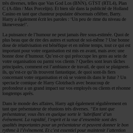
très diverses, telles que Van God Los (BNN), GTST (RTL4), Plan
C (A-film / Max Porcelijn). Et bien sûr dans la publicité de Holland
Casino en tant que chanteur populaire désormais célèbre, Barry.
Harry a également écrit les paroles : ‘Un peu de rime du niveau de
likmevessie!’.
La puissance de l’humour ne peut jamais être sous-estimée. Quoi de
plus beau que de rire des autres et surtout de soi-même ? Une bonne
dose de relativisation est bénéfique et en même temps, tout ce qui est
important pour votre organisation est mis en avant, mais avec une
bonne dose d’humour. Qu’est-ce qui préoccupe les gens au sein de
votre organisation ou parmi vos clients ? Quelles sont leurs tâches
principales, comment est l’ambiance de travail, de quoi se plaignent-
ils, qu’est-ce qu’ils trouvent fantastique, de quoi sont-ils fiers
concernant votre organisation et où se voient-ils dans le futur ? Un
spectacle comique de Harry Glotzbach avec beaucoup de
profondeur a un grand impact sur vos employés ou clients et résonne
longtemps après.
Dans le monde des affaires, Harry agit également régulièrement en
tant que présentateur de réunions très diverses.
“En tant que
présentateur, vous êtes en quelque sorte le ‘lubrifiant’ d’un
événement. La rapidité, l’esprit et la vue d’ensemble sont des
qualités importantes pour un présentateur et peuvent donner le bon
rythme à l’événement. Et c’est essentiel pour maintenir l’attention