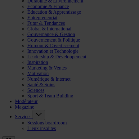
Durabilité & Environnement
Économie & Finance
Éducation & Apprentissage
Entrepreneuriat
Futur & Tendances
Global & International
Gouvernance & Gestion
Gouvernement & Politique
Humour & Divertissement
Innovation et Technologie
Leadership & Développement
Inspiration
Marketing & Ventes
Motivation
Numérique & Internet
Santé & Soins
Sciences
Sport & Team Building
Modérateur
Magazine
Services
Sessions boardroom
Lieux insolites