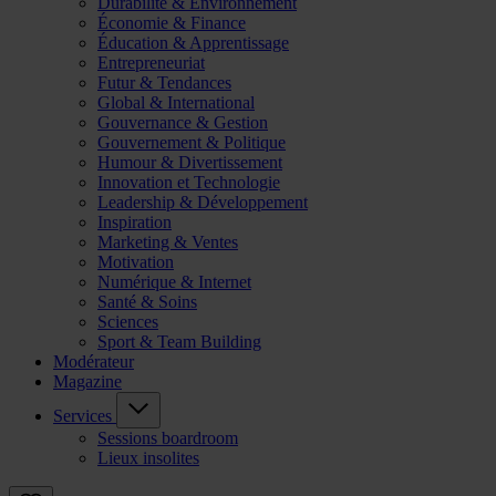
Durabilité & Environnement
Économie & Finance
Éducation & Apprentissage
Entrepreneuriat
Futur & Tendances
Global & International
Gouvernance & Gestion
Gouvernement & Politique
Humour & Divertissement
Innovation et Technologie
Leadership & Développement
Inspiration
Marketing & Ventes
Motivation
Numérique & Internet
Santé & Soins
Sciences
Sport & Team Building
Modérateur
Magazine
Services
Sessions boardroom
Lieux insolites