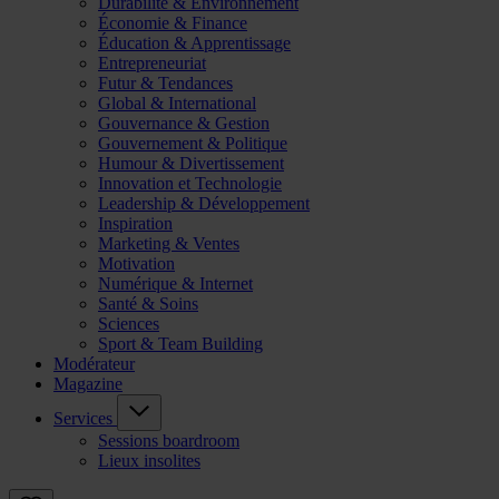
Durabilité & Environnement
Économie & Finance
Éducation & Apprentissage
Entrepreneuriat
Futur & Tendances
Global & International
Gouvernance & Gestion
Gouvernement & Politique
Humour & Divertissement
Innovation et Technologie
Leadership & Développement
Inspiration
Marketing & Ventes
Motivation
Numérique & Internet
Santé & Soins
Sciences
Sport & Team Building
Modérateur
Magazine
Services
Sessions boardroom
Lieux insolites