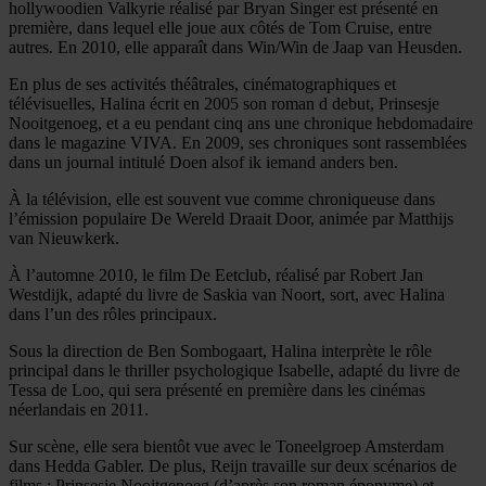
hollywoodien Valkyrie réalisé par Bryan Singer est présenté en
première, dans lequel elle joue aux côtés de Tom Cruise, entre
autres. En 2010, elle apparaît dans Win/Win de Jaap van Heusden.
En plus de ses activités théâtrales, cinématographiques et
télévisuelles, Halina écrit en 2005 son roman d debut, Prinsesje
Nooitgenoeg, et a eu pendant cinq ans une chronique hebdomadaire
dans le magazine VIVA. En 2009, ses chroniques sont rassemblées
dans un journal intitulé Doen alsof ik iemand anders ben.
À la télévision, elle est souvent vue comme chroniqueuse dans
l’émission populaire De Wereld Draait Door, animée par Matthijs
van Nieuwkerk.
À l’automne 2010, le film De Eetclub, réalisé par Robert Jan
Westdijk, adapté du livre de Saskia van Noort, sort, avec Halina
dans l’un des rôles principaux.
Sous la direction de Ben Sombogaart, Halina interprète le rôle
principal dans le thriller psychologique Isabelle, adapté du livre de
Tessa de Loo, qui sera présenté en première dans les cinémas
néerlandais en 2011.
Sur scène, elle sera bientôt vue avec le Toneelgroep Amsterdam
dans Hedda Gabler. De plus, Reijn travaille sur deux scénarios de
films : Prinsesje Nooitgenoeg (d’après son roman éponyme) et