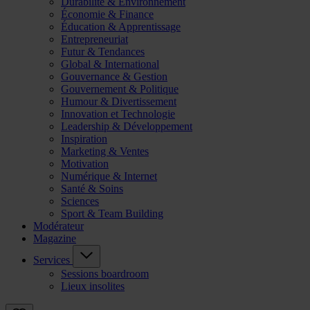
Durabilité & Environnement
Économie & Finance
Éducation & Apprentissage
Entrepreneuriat
Futur & Tendances
Global & International
Gouvernance & Gestion
Gouvernement & Politique
Humour & Divertissement
Innovation et Technologie
Leadership & Développement
Inspiration
Marketing & Ventes
Motivation
Numérique & Internet
Santé & Soins
Sciences
Sport & Team Building
Modérateur
Magazine
Services
Sessions boardroom
Lieux insolites