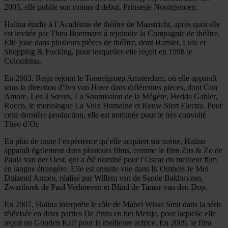
2005, elle publie son roman d debut, Prinsesje Nooitgenoeg.
Halina étudie à l’Académie de théâtre de Maastricht, après quoi elle
est invitée par Theu Boermans à rejoindre la Compagnie de théâtre.
Elle joue dans plusieurs pièces de théâtre, dont Hamlet, Lulu et
Shopping & Fucking, pour lesquelles elle reçoit en 1998 le
Colombina.
En 2003, Reijn rejoint le Toneelgroep Amsterdam, où elle apparaît
sous la direction d’Ivo van Hove dans différentes pièces, dont Con
Amore, Les 3 Sœurs, La Soumission de la Mégère, Hedda Gabler,
Rocco, le monologue La Voix Humaine et Rouw Siert Electra. Pour
cette dernière production, elle est nominée pour le très convoité
Theo d’Or.
En plus de toute l’expérience qu’elle acquiert sur scène, Halina
apparaît également dans plusieurs films, comme le film Zus & Zo de
Paula van der Oest, qui a été nominé pour l’Oscar du meilleur film
en langue étrangère. Elle est ensuite vue dans Ik Omhels Je Met
Duizend Armen, réalisé par Willem van de Sande Bakhuyzen,
Zwartboek de Paul Verhoeven et Blind de Tamar van den Dop.
En 2007, Halina interprète le rôle de Mabel Wisse Smit dans la série
télévisée en deux parties De Prins en het Meisje, pour laquelle elle
reçoit un Gouden Kalf pour la meilleure actrice. En 2009, le film