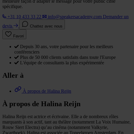
meilleure façon d’adapter le message pour votre public cible
spécifique.
+31 10 433 33 22
info@speakersacademy.com
Demander un
devis
Chattez avec nous
Favori
Depuis 30 ans, votre partenaire pour les meilleurs
conférenciers
Plus de 50 000 clients satisfaits dans toute l'Europe
L'équipe de consultants la plus expérimentée
Aller à
À propos de Halina Reijn
À propos de Halina Reijn
Halina Reijn est actrice et écrivaine. Elle a de nombreux rôles
marquants à son actif, tant au théâtre (notamment La Voix Humaine,
Rouw Siert Electra) qu’au cinéma (notamment Valkyrie,
Zwartboek). Halina est associée au Toneelgroep Amsterdam. En