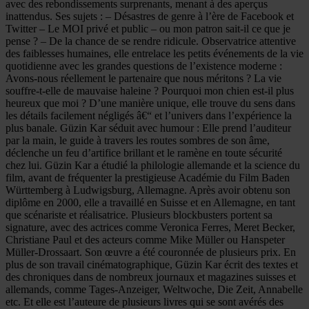
avec des rebondissements surprenants, menant à des aperçus
inattendus. Ses sujets : – Désastres de genre à l’ère de Facebook et
Twitter – Le MOI privé et public – ou mon patron sait-il ce que je
pense ? – De la chance de se rendre ridicule. Observatrice attentive
des faiblesses humaines, elle entrelace les petits événements de la vie
quotidienne avec les grandes questions de l’existence moderne :
Avons-nous réellement le partenaire que nous méritons ? La vie
souffre-t-elle de mauvaise haleine ? Pourquoi mon chien est-il plus
heureux que moi ? D’une manière unique, elle trouve du sens dans
les détails facilement négligés â€“ et l’univers dans l’expérience la
plus banale. Güzin Kar séduit avec humour : Elle prend l’auditeur
par la main, le guide à travers les routes sombres de son âme,
déclenche un feu d’artifice brillant et le ramène en toute sécurité
chez lui. Güzin Kar a étudié la philologie allemande et la science du
film, avant de fréquenter la prestigieuse Académie du Film Baden
Württemberg à Ludwigsburg, Allemagne. Après avoir obtenu son
diplôme en 2000, elle a travaillé en Suisse et en Allemagne, en tant
que scénariste et réalisatrice. Plusieurs blockbusters portent sa
signature, avec des actrices comme Veronica Ferres, Meret Becker,
Christiane Paul et des acteurs comme Mike Müller ou Hanspeter
Müller-Drossaart. Son œuvre a été couronnée de plusieurs prix. En
plus de son travail cinématographique, Güzin Kar écrit des textes et
des chroniques dans de nombreux journaux et magazines suisses et
allemands, comme Tages-Anzeiger, Weltwoche, Die Zeit, Annabelle
etc. Et elle est l’auteure de plusieurs livres qui se sont avérés des