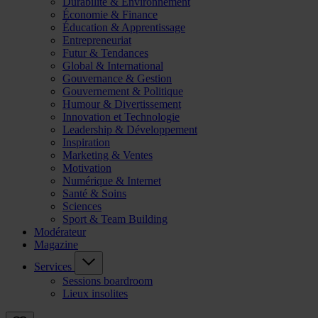
Durabilité & Environnement
Économie & Finance
Éducation & Apprentissage
Entrepreneuriat
Futur & Tendances
Global & International
Gouvernance & Gestion
Gouvernement & Politique
Humour & Divertissement
Innovation et Technologie
Leadership & Développement
Inspiration
Marketing & Ventes
Motivation
Numérique & Internet
Santé & Soins
Sciences
Sport & Team Building
Modérateur
Magazine
Services
Sessions boardroom
Lieux insolites