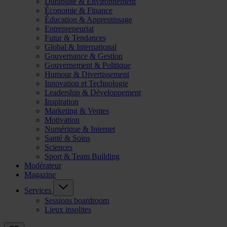
Durabilité & Environnement
Économie & Finance
Éducation & Apprentissage
Entrepreneuriat
Futur & Tendances
Global & International
Gouvernance & Gestion
Gouvernement & Politique
Humour & Divertissement
Innovation et Technologie
Leadership & Développement
Inspiration
Marketing & Ventes
Motivation
Numérique & Internet
Santé & Soins
Sciences
Sport & Team Building
Modérateur
Magazine
Services
Sessions boardroom
Lieux insolites