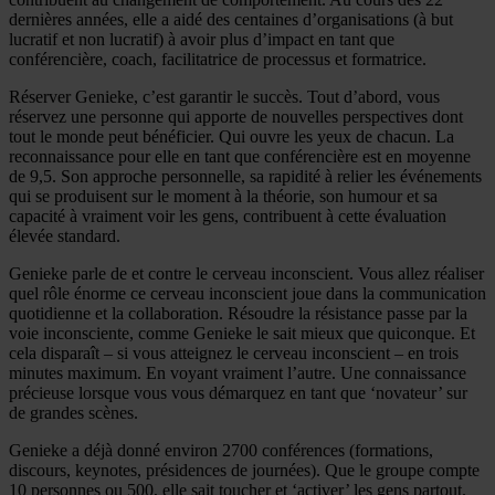
dernières années, elle a aidé des centaines d’organisations (à but
lucratif et non lucratif) à avoir plus d’impact en tant que
conférencière, coach, facilitatrice de processus et formatrice.
Réserver Genieke, c’est garantir le succès. Tout d’abord, vous
réservez une personne qui apporte de nouvelles perspectives dont
tout le monde peut bénéficier. Qui ouvre les yeux de chacun. La
reconnaissance pour elle en tant que conférencière est en moyenne
de 9,5. Son approche personnelle, sa rapidité à relier les événements
qui se produisent sur le moment à la théorie, son humour et sa
capacité à vraiment voir les gens, contribuent à cette évaluation
élevée standard.
Genieke parle de et contre le cerveau inconscient. Vous allez réaliser
quel rôle énorme ce cerveau inconscient joue dans la communication
quotidienne et la collaboration. Résoudre la résistance passe par la
voie inconsciente, comme Genieke le sait mieux que quiconque. Et
cela disparaît – si vous atteignez le cerveau inconscient – en trois
minutes maximum. En voyant vraiment l’autre. Une connaissance
précieuse lorsque vous vous démarquez en tant que ‘novateur’ sur
de grandes scènes.
Genieke a déjà donné environ 2700 conférences (formations,
discours, keynotes, présidences de journées). Que le groupe compte
10 personnes ou 500, elle sait toucher et ‘activer’ les gens partout.