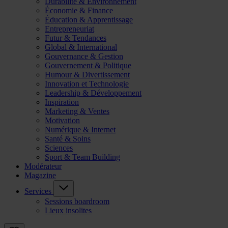
Durabilité & Environnement
Économie & Finance
Éducation & Apprentissage
Entrepreneuriat
Futur & Tendances
Global & International
Gouvernance & Gestion
Gouvernement & Politique
Humour & Divertissement
Innovation et Technologie
Leadership & Développement
Inspiration
Marketing & Ventes
Motivation
Numérique & Internet
Santé & Soins
Sciences
Sport & Team Building
Modérateur
Magazine
Services
Sessions boardroom
Lieux insolites