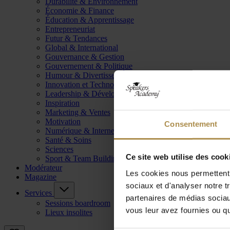
Durabilité & Environnement
Économie & Finance
Éducation & Apprentissage
Entrepreneuriat
Futur & Tendances
Global & International
Gouvernance & Gestion
Gouvernement & Politique
Humour & Divertissement
Innovation et Technologie
Leadership & Développement
Inspiration
Marketing & Ventes
Motivation
Consentement
Numérique & Internet
Santé & Soins
Sciences
Ce site web utilise des cook
Sport & Team Building
Modérateur
Les cookies nous permettent d
Magazine
sociaux et d'analyser notre t
Services
partenaires de médias sociaux
Sessions boardroom
vous leur avez fournies ou qu'
Lieux insolites