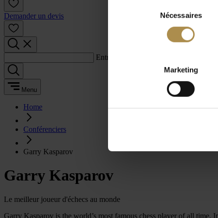
Sélection
Nécessaires
du
Demander un devis
consentement
Entrez un terme de recherche :
Marketing
Menu
Home
Conférenciers
Garry Kasparov
Garry Kasparov
Le meilleur joueur d'échecs au monde
Garry Kasparov is the world’s most famous chess player of all time. In