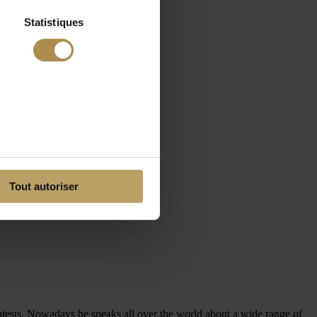
Statistiques
Tout autoriser
contests. Nowadays he speaks all over the world about a wide range of