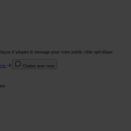
e façon d’adapter le message pour votre public cible spécifique.
evis
Chattez avec nous
ers