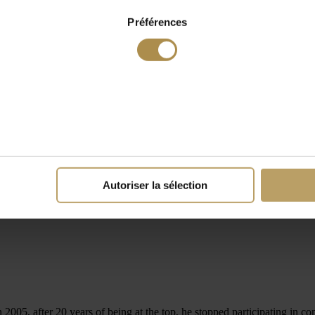
Préférences
Autoriser la sélection
 2005, after 20 years of being at the top, he stopped participating in 