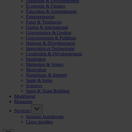
Durabilité & Environnement
Économie & Finance
Éducation & Apprentissage
Entrepreneuriat
Futur & Tendances
Global & International
Gouvernance & Gestion
Gouvernement & Politique
Humour & Divertissement
Innovation et Technologie
Leadership & Développement
Inspiration
Marketing & Ventes
Motivation
Numérique & Internet
Santé & Soins
Sciences
Sport & Team Building
Modérateur
Magazine
Services
Sessions boardroom
Lieux insolites