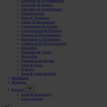
Durabilité & Environnement
Économie & Finance
Éducation & Apprentissage
Entrepreneuriat
Futur & Tendances
Global & International
Gouvernance & Gestion
Gouvernement & Politique
Humour & Divertissement
Innovation et Technologie
Leadership & Développement
Inspiration
Marketing & Ventes
Motivation
Numérique & Internet
Santé & Soins
Sciences
Sport & Team Building
Modérateur
Magazine
Services
Sessions boardroom
Lieux insolites