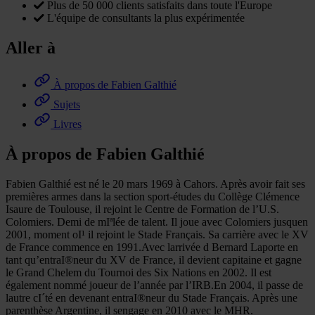
Plus de 50 000 clients satisfaits dans toute l'Europe
L'équipe de consultants la plus expérimentée
Aller à
À propos de Fabien Galthié
Sujets
Livres
À propos de Fabien Galthié
Fabien Galthié est né le 20 mars 1969 à Cahors. Après avoir fait ses
premières armes dans la section sport-études du Collège Clémence
Isaure de Toulouse, il rejoint le Centre de Formation de l’U.S.
Colomiers. Demi de mIªlée de talent. Il joue avec Colomiers jusquen
2001, moment oI¹ il rejoint le Stade Français. Sa carrière avec le XV
de France commence en 1991.Avec larrivée d Bernard Laporte en
tant qu’entraI®neur du XV de France, il devient capitaine et gagne
le Grand Chelem du Tournoi des Six Nations en 2002. Il est
également nommé joueur de l’année par l’IRB.En 2004, il passe de
lautre cI´té en devenant entraI®neur du Stade Français. Après une
parenthèse Argentine, il sengage en 2010 avec le MHR.