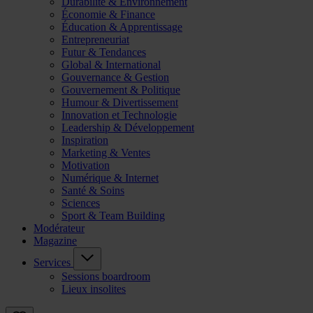
Durabilité & Environnement
Économie & Finance
Éducation & Apprentissage
Entrepreneuriat
Futur & Tendances
Global & International
Gouvernance & Gestion
Gouvernement & Politique
Humour & Divertissement
Innovation et Technologie
Leadership & Développement
Inspiration
Marketing & Ventes
Motivation
Numérique & Internet
Santé & Soins
Sciences
Sport & Team Building
Modérateur
Magazine
Services
Sessions boardroom
Lieux insolites