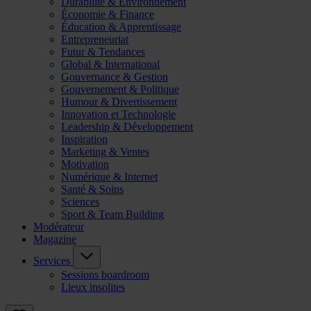
Durabilité & Environnement
Économie & Finance
Éducation & Apprentissage
Entrepreneuriat
Futur & Tendances
Global & International
Gouvernance & Gestion
Gouvernement & Politique
Humour & Divertissement
Innovation et Technologie
Leadership & Développement
Inspiration
Marketing & Ventes
Motivation
Numérique & Internet
Santé & Soins
Sciences
Sport & Team Building
Modérateur
Magazine
Services
Sessions boardroom
Lieux insolites