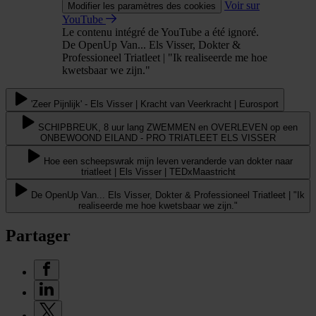
Voir sur
Modifier les paramètres des cookies
YouTube
Le contenu intégré de YouTube a été ignoré.
De OpenUp Van... Els Visser, Dokter &
Professioneel Triatleet | "Ik realiseerde me hoe
kwetsbaar we zijn."
'Zeer Pijnlijk' - Els Visser | Kracht van Veerkracht | Eurosport
SCHIPBREUK, 8 uur lang ZWEMMEN en OVERLEVEN op een
ONBEWOOND EILAND - PRO TRIATLEET ELS VISSER
Hoe een scheepswrak mijn leven veranderde van dokter naar
triatleet | Els Visser | TEDxMaastricht
De OpenUp Van... Els Visser, Dokter & Professioneel Triatleet | "Ik
realiseerde me hoe kwetsbaar we zijn."
Partager