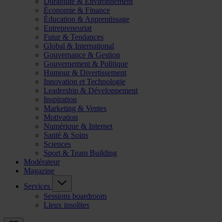
Durabilité & Environnement
Économie & Finance
Éducation & Apprentissage
Entrepreneuriat
Futur & Tendances
Global & International
Gouvernance & Gestion
Gouvernement & Politique
Humour & Divertissement
Innovation et Technologie
Leadership & Développement
Inspiration
Marketing & Ventes
Motivation
Numérique & Internet
Santé & Soins
Sciences
Sport & Team Building
Modérateur
Magazine
Services
Sessions boardroom
Lieux insolites