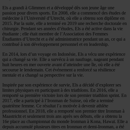
Els a grandi à Glimmen et a développé dès son jeune âge une
passion pour divers sports. En 2008, elle a commencé des études de
médecine à l’Université d’Utrecht, où elle a obtenu son diplôme en
2015. Par la suite, elle a terminé en 2019 une recherche doctorale en
chirurgie. Pendant ses années d’études, Els a été active dans la vie
étudiante ; elle était membre de l’Association des Femmes
Étudiantes d’Utrecht et a été administratrice pendant un an, ce qui a
contribué à son développement personnel et en leadership.
En 2014, lors d’un voyage en Indonésie, Els a vécu une expérience
qui a changé sa vie. Elle a survécu à un naufrage, nageant pendant
huit heures en mer ouverte avant d’atteindre une île, où elle a été
secourue le lendemain. Cet événement a renforcé sa résilience
mentale et a changé sa perspective sur la vie.
Inspirée par son expérience de survie, Els a décidé d’explorer ses
limites physiques en participant à des triathlons. En 2016, elle a
remporté sa première victoire lors de son premier triathlon sprint. En
2017, elle a participé à l’Ironman de Suisse, où elle a terminé
quatrième femme. Ce résultat l’a motivée à devenir athlète
professionnel. En 2018, elle a remporté son premier titre Ironman à
Maastricht et seulement trois ans après ses débuts, elle a obtenu la
16e place au championnat du monde Ironman à Kona, Hawaï. Elle a
depuis accumulé plusieurs titres en Ironman et demi-Ironman, a été