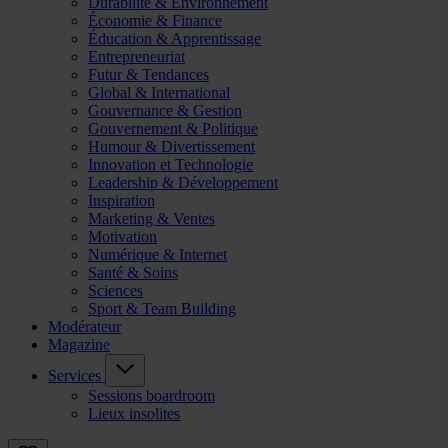
Durabilité & Environnement
Économie & Finance
Éducation & Apprentissage
Entrepreneuriat
Futur & Tendances
Global & International
Gouvernance & Gestion
Gouvernement & Politique
Humour & Divertissement
Innovation et Technologie
Leadership & Développement
Inspiration
Marketing & Ventes
Motivation
Numérique & Internet
Santé & Soins
Sciences
Sport & Team Building
Modérateur
Magazine
Services
Sessions boardroom
Lieux insolites