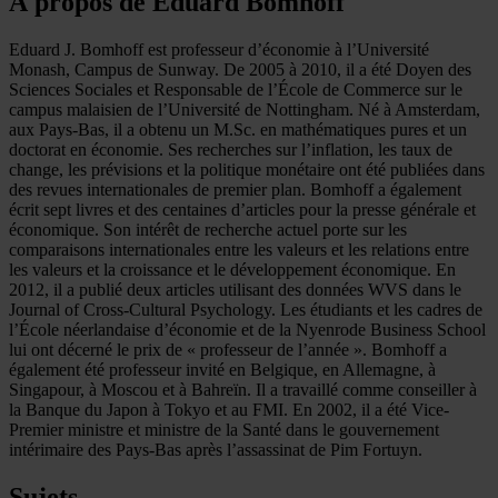
À propos de Eduard Bomhoff
Eduard J. Bomhoff est professeur d’économie à l’Université
Monash, Campus de Sunway. De 2005 à 2010, il a été Doyen des
Sciences Sociales et Responsable de l’École de Commerce sur le
campus malaisien de l’Université de Nottingham. Né à Amsterdam,
aux Pays-Bas, il a obtenu un M.Sc. en mathématiques pures et un
doctorat en économie. Ses recherches sur l’inflation, les taux de
change, les prévisions et la politique monétaire ont été publiées dans
des revues internationales de premier plan. Bomhoff a également
écrit sept livres et des centaines d’articles pour la presse générale et
économique. Son intérêt de recherche actuel porte sur les
comparaisons internationales entre les valeurs et les relations entre
les valeurs et la croissance et le développement économique. En
2012, il a publié deux articles utilisant des données WVS dans le
Journal of Cross-Cultural Psychology. Les étudiants et les cadres de
l’École néerlandaise d’économie et de la Nyenrode Business School
lui ont décerné le prix de « professeur de l’année ». Bomhoff a
également été professeur invité en Belgique, en Allemagne, à
Singapour, à Moscou et à Bahreïn. Il a travaillé comme conseiller à
la Banque du Japon à Tokyo et au FMI. En 2002, il a été Vice-
Premier ministre et ministre de la Santé dans le gouvernement
intérimaire des Pays-Bas après l’assassinat de Pim Fortuyn.
Sujets