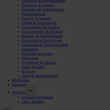
Durabilité & Environnement
Économie & Finance
Éducation & Apprentissage
Entrepreneuriat
Futur & Tendances
Global & International
Gouvernance & Gestion
Gouvernement & Politique
Humour & Divertissement
Innovation et Technologie
Leadership & Développement
Inspiration
Marketing & Ventes
Motivation
Numérique & Internet
Santé & Soins
Sciences
Sport & Team Building
Modérateur
Magazine
Services
Sessions boardroom
Lieux insolites