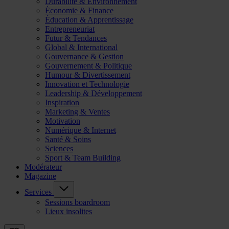
Durabilité & Environnement
Économie & Finance
Éducation & Apprentissage
Entrepreneuriat
Futur & Tendances
Global & International
Gouvernance & Gestion
Gouvernement & Politique
Humour & Divertissement
Innovation et Technologie
Leadership & Développement
Inspiration
Marketing & Ventes
Motivation
Numérique & Internet
Santé & Soins
Sciences
Sport & Team Building
Modérateur
Magazine
Services
Sessions boardroom
Lieux insolites