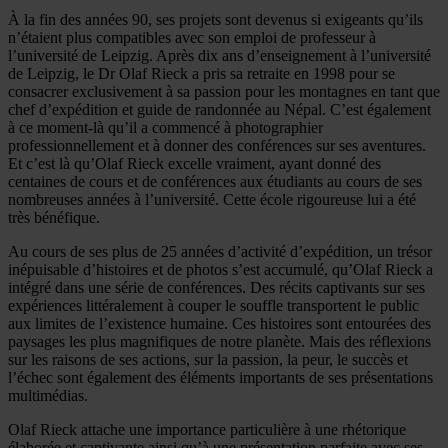
À la fin des années 90, ses projets sont devenus si exigeants qu’ils
n’étaient plus compatibles avec son emploi de professeur à
l’université de Leipzig. Après dix ans d’enseignement à l’université
de Leipzig, le Dr Olaf Rieck a pris sa retraite en 1998 pour se
consacrer exclusivement à sa passion pour les montagnes en tant que
chef d’expédition et guide de randonnée au Népal. C’est également
à ce moment-là qu’il a commencé à photographier
professionnellement et à donner des conférences sur ses aventures.
Et c’est là qu’Olaf Rieck excelle vraiment, ayant donné des
centaines de cours et de conférences aux étudiants au cours de ses
nombreuses années à l’université. Cette école rigoureuse lui a été
très bénéfique.
Au cours de ses plus de 25 années d’activité d’expédition, un trésor
inépuisable d’histoires et de photos s’est accumulé, qu’Olaf Rieck a
intégré dans une série de conférences. Des récits captivants sur ses
expériences littéralement à couper le souffle transportent le public
aux limites de l’existence humaine. Ces histoires sont entourées des
paysages les plus magnifiques de notre planète. Mais des réflexions
sur les raisons de ses actions, sur la passion, la peur, le succès et
l’échec sont également des éléments importants de ses présentations
multimédias.
Olaf Rieck attache une importance particulière à une rhétorique
élaborée et captivante ainsi qu’à une présentation parfaite avec ses