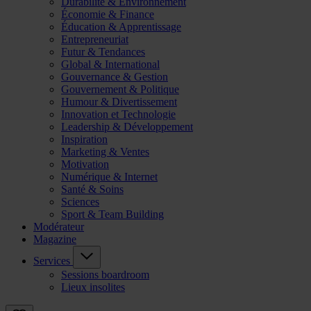
Durabilité & Environnement
Économie & Finance
Éducation & Apprentissage
Entrepreneuriat
Futur & Tendances
Global & International
Gouvernance & Gestion
Gouvernement & Politique
Humour & Divertissement
Innovation et Technologie
Leadership & Développement
Inspiration
Marketing & Ventes
Motivation
Numérique & Internet
Santé & Soins
Sciences
Sport & Team Building
Modérateur
Magazine
Services
Sessions boardroom
Lieux insolites