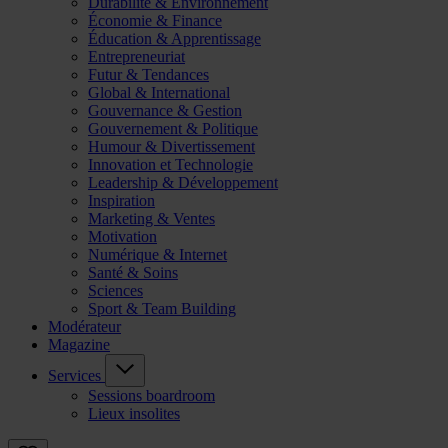
Durabilité & Environnement
Économie & Finance
Éducation & Apprentissage
Entrepreneuriat
Futur & Tendances
Global & International
Gouvernance & Gestion
Gouvernement & Politique
Humour & Divertissement
Innovation et Technologie
Leadership & Développement
Inspiration
Marketing & Ventes
Motivation
Numérique & Internet
Santé & Soins
Sciences
Sport & Team Building
Modérateur
Magazine
Services
Sessions boardroom
Lieux insolites